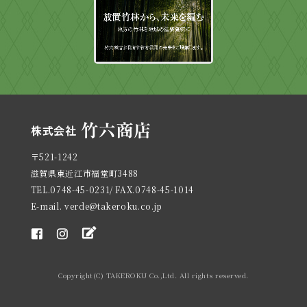
〒521-1242
滋賀県東近江市福堂町3488
TEL.0748-45-0231/ FAX.0748-45-1014
E-mail. verde@takeroku.co.jp
Copyright(C) TAKEROKU Co.,Ltd. All rights reserved.