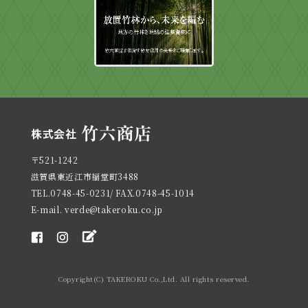
〒521-1242
滋賀県東近江市福堂町3488
TEL.0748-45-0231/ FAX.0748-45-1014
E-mail. verde@takeroku.co.jp
Copyright(C) TAKEROKU Co.,Ltd. All rights reserved.