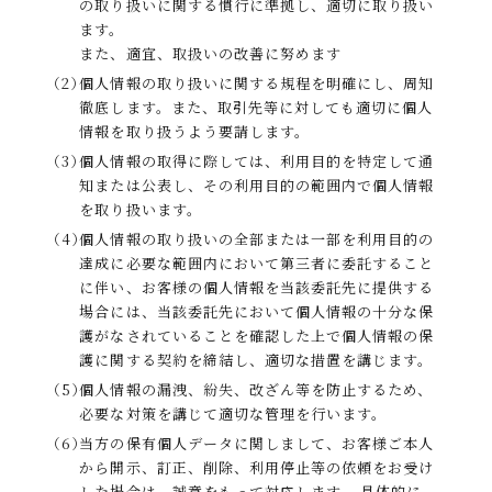
の取り扱いに関する慣行に準拠し、適切に取り扱い
ます。
また、適宜、取扱いの改善に努めます
（2）
個人情報の取り扱いに関する規程を明確にし、周知
徹底します。また、取引先等に対しても適切に個人
情報を取り扱うよう要請します。
（3）
個人情報の取得に際しては、利用目的を特定して通
知または公表し、その利用目的の範囲内で個人情報
を取り扱います。
（4）
個人情報の取り扱いの全部または一部を利用目的の
達成に必要な範囲内において第三者に委託すること
に伴い、お客様の個人情報を当該委託先に提供する
場合には、当該委託先において個人情報の十分な保
護がなされていることを確認した上で個人情報の保
護に関する契約を締結し、適切な措置を講じます。
（5）
個人情報の漏洩、紛失、改ざん等を防止するため、
必要な対策を講じて適切な管理を行います。
（6）
当方の保有個人データに関しまして、お客様ご本人
から開示、訂正、削除、利用停止等の依頼をお受け
した場合は、誠意をもって対応します。 具体的に