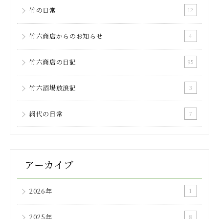
竹の日常
12
竹六商店からのお知らせ
4
竹六商店の日記
95
竹六酒場放浪記
3
網代の日常
7
アーカイブ
2026年
1
2025年
8