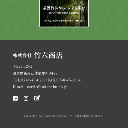
〒521-1242
滋賀県東近江市福堂町3488
TEL.0748-45-0231/ FAX.0748-45-1014
E-mail. verde@takeroku.co.jp
Copyright(C) TAKEROKU Co.,Ltd. All rights reserved.