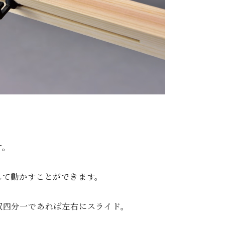
す。
して動かすことができます。
双四分一であれば左右にスライド。