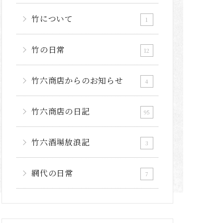
竹について
1
竹の日常
12
竹六商店からのお知らせ
4
竹六商店の日記
95
竹六酒場放浪記
3
網代の日常
7