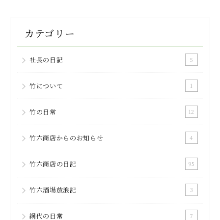
カテゴリー
社長の日記
5
竹について
1
竹の日常
12
竹六商店からのお知らせ
4
竹六商店の日記
95
竹六酒場放浪記
3
網代の日常
7