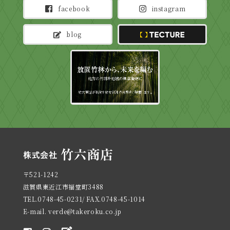
facebook
instagram
blog
TECTURE
〒521-1242
滋賀県東近江市福堂町3488
TEL.0748-45-0231/ FAX.0748-45-1014
E-mail. verde@takeroku.co.jp