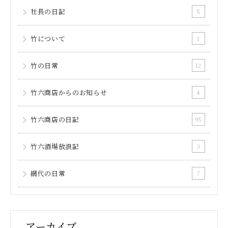
社長の日記
5
竹について
1
竹の日常
12
竹六商店からのお知らせ
4
竹六商店の日記
95
竹六酒場放浪記
3
網代の日常
7
アーカイブ