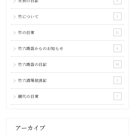
社長の日記
5
竹について
1
竹の日常
12
竹六商店からのお知らせ
4
竹六商店の日記
95
竹六酒場放浪記
3
網代の日常
7
アーカイブ