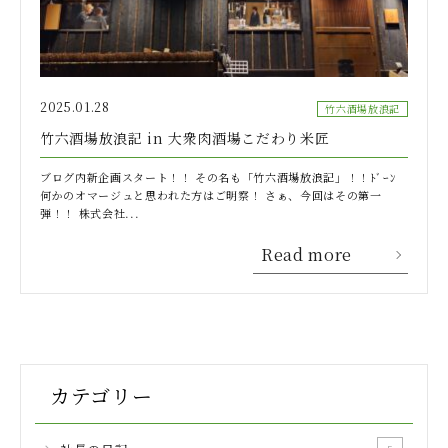
2025.01.28
竹六酒場放浪記
竹六酒場放浪記 in 大衆肉酒場こだわり米匠
ブログ内新企画スタート！！ その名も「竹六酒場放浪記」！！ﾄﾞｰﾝ
何かのオマージュと思われた方はご明察！ さぁ、今回はその第一
弾！！ 株式会社...
Read more
カテゴリー